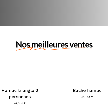
Nos meilleures ventes
Hamac triangle 2
Bache hamac
personnes
Ce
34,99
€
pr
Ce
74,99
€