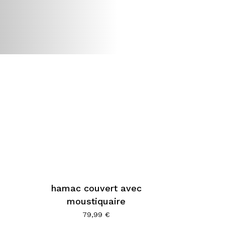
hamac couvert avec
moustiquaire
oduit
79,99
€