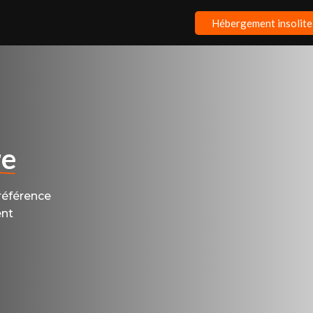
Hébergement insolite
re
référence
ent