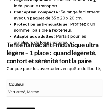
idéal pour le transport.
Conception compacte
: Se range facilement
avec un paquet de 35 x 20 x 20 cm.
Protection anti-moustique
: Profitez d’un
sommeil paisible à l’extérieur.
Adapté aux adultes
: Parfait pour les
amateurs de loisirs extérieurs
Tente hamac anti-moustique ultra
légère – 1 place : quand légèreté,
confort et sérénité font la paire
Conçue pour les aventuriers en quête de liberté,
cette tente hamac ultra anti-moustique ultra
légère – 1 place est idéale pour une nuit en pleine
Couleur
nature en toute tranquillité. Ici, son poids de
Vert armé, Marron
seulement 3 kg sur la balance lui permet de
pouvoir se transporter très facilement partout
et en toutes circonstances. D’un coté, son