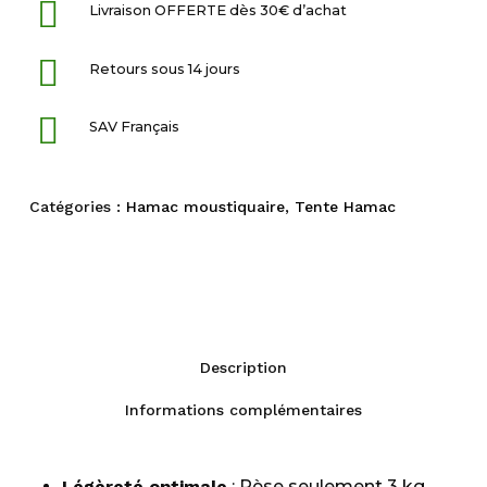
Livraison OFFERTE dès 30€ d’achat
Retours sous 14 jours
SAV Français
Catégories :
Hamac moustiquaire
,
Tente Hamac
Description
Informations complémentaires
Légèreté optimale
: Pèse seulement 3 kg,