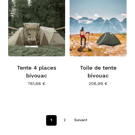
Tente 4 places
Toile de tente
bivouac
bivouac
761,68
€
206,99
€
1
2
Suivant