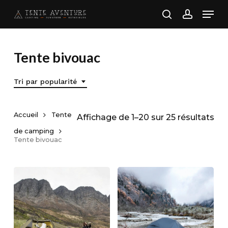
Skip
Men
to
search
account
main
content
Tente bivouac
Tri par popularité
Accueil
Tente
Tri
Affichage de 1–20 sur 25 résultats
de camping
par
Tente bivouac
pop