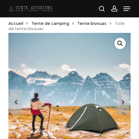
Skip
Men
to
search
account
main
Accueil
Tente de camping
Tente bivouac
Toile
content
de tente bivouac