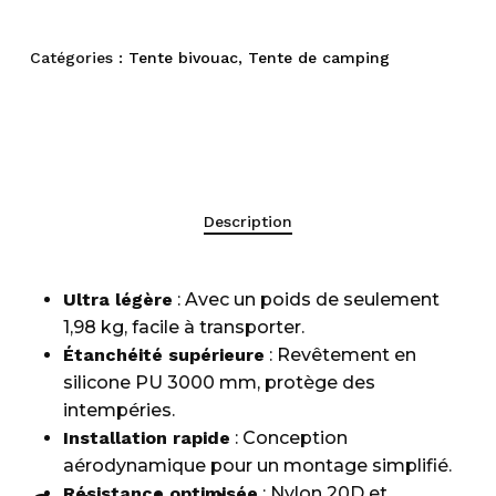
Catégories :
Tente bivouac
,
Tente de camping
Description
Ultra légère
: Avec un poids de seulement
1,98 kg, facile à transporter.
Étanchéité supérieure
: Revêtement en
silicone PU 3000 mm, protège des
intempéries.
Installation rapide
: Conception
aérodynamique pour un montage simplifié.
Résistance optimisée
: Nylon 20D et