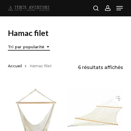
Skip
Men
to
search
account
main
content
Hamac filet
Tri par popularité
Accueil
Hamac filet
Tri
6 résultats affichés
par
pop