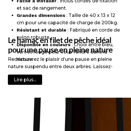
Facile à installer
: Inclus cordes de fixation
et sac de rangement.
Grandes dimensions
: Taille de 40 x 13 x 12
cm pour une capacité de charge de 200kg.
Résistant et durable
: Fabriqué en corde de
nylon robuste.
Le hamac en filet de pêche idéal
Disponible en couleurs
: Choix entre bleu,
pour une pause en pleine nature
vert et rouge pour vous fondre dans la
Redécouvrez le plaisir d’une pause en pleine
nature.
nature suspendu entre deux arbres. Laissez-
vous porter au gré du vent après une après-midi
Lire plus...
de randonnée ou de trek. Le hamac en filet de
peche est idéal pour tout explorateur qui
souhaite s’équiper du strict minimum. Léger et
facile à installer, le hamac filet vous permettra
de rester mobile durant votre aventure. Si vous
êtes amateurs de chasse ou de pêche, vous
allez adorer pouvoir vous détendre en pleine