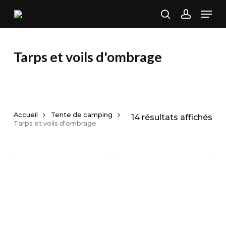
Skip
Men
to
search
account
main
content
Tarps et voils d'ombrage
Accueil
Tente de camping
Tri
14 résultats affichés
Tarps et voils d'ombrage
par
pop