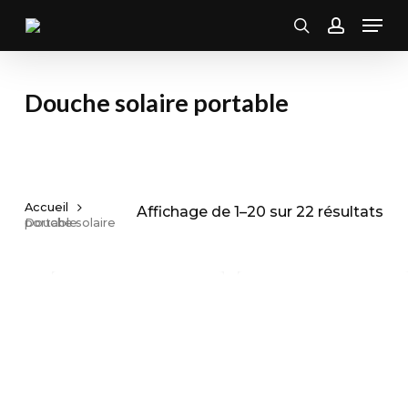
Skip
Men
to
search
account
main
content
Douche solaire portable
Accueil
Tri
Affichage de 1–20 sur 22 résultats
Douche solaire portable
par
pop