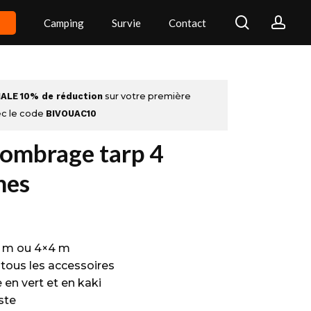
search
acc
Camping
Survie
Contact
IALE
10% de réduction
sur votre première
c le code
BIVOUAC10
’ombrage tarp 4
nes
 m ou 4×4 m
 tous les accessoires
 en vert et en kaki
ste