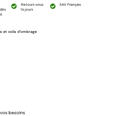
Retours sous
SAV Français
dès
14 jours
at
s et voils d'ombrage
 vos besoins