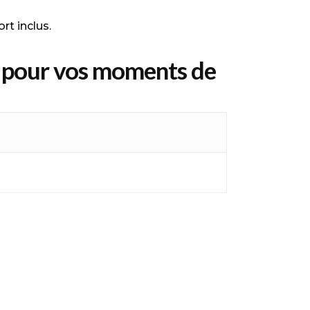
rt inclus.
on pour vos moments de
ur. Fabriquée en polyester 210T avec un
rméabilité de 2000 mm et bloque plus de
 vos besoins. Avec des coutures
te épreuve. Facile à installer, elle
 et pratique, elle est parfaite pour vos