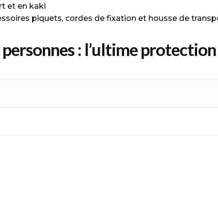
rt et en kaki
essoires piquets, cordes de fixation et housse de transpo
 personnes : l’ultime protecti
l’alliée idéale pour vos moments de détente en extérie
llente protection contre les intempéries avec une impe
eurs tailles (3×3 m, 3×4 m, 4×4 m), elle s’adapte à tous
forcés, elle assure une durabilité et une résistance à tou
tion et une housse de transport. Légère (720 g à 1250 g)
axation en plein air !