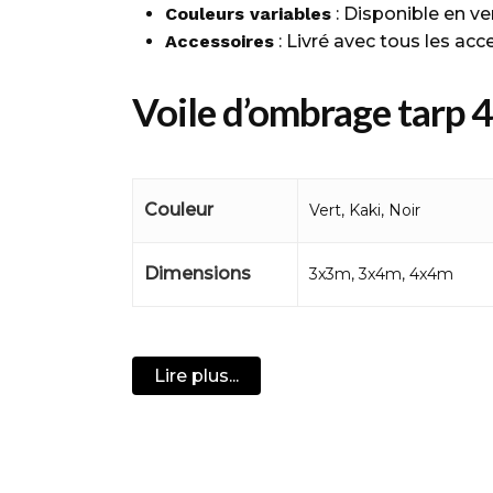
Couleurs variables
: Disponible en ve
Accessoires
: Livré avec tous les acc
Voile d’ombrage tarp 4
détente en extérieur
La voile d’ombrage tarp 4 personnes est 
Couleur
Vert, Kaki, Noir
revêtement argenté, elle offre une exce
90 % des UV (UV50+). Disponible en plusi
Dimensions
3x3m, 3x4m, 4x4m
thermosoudées et des points d’attache ren
comprend des piquets, des cordes de fixa
sorties en camping ou vos moments de rel
Lire plus...