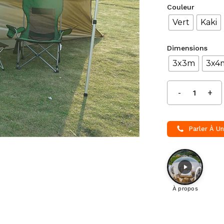
Couleur
Vert
Kaki
Dimensions
3x3m
3x4
Parler À Un
À propos