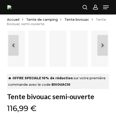
Skip
Men
to
search
account
main
Accueil
Tente de camping
Tente bivouac
Tente
content
bivouac semi-ouverte
🔥 OFFRE SPECIALE
10% de réduction
sur votre première
commande avec le code
BIVOUAC10
Tente bivouac semi-ouverte
116,99
€