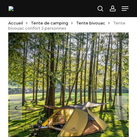
Skip
Men
to
search
account
main
Accueil
Tente de camping
Tente bivouac
Tente
content
bivouac confort 2 personnes