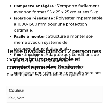
Compacte et légère
: S’emporte facilement
avec son format 55 x 25 x 25 cm et ses 5 kg.
Isolation résistante
: Polyester imperméable
à 1000-1500 mm pour une protection
optimale.
Facile à monter
: Structure à monter soi-
même avec un système de
contreventement diagonal.
Tente bivouac confort 2 personnes
Pour 3 saisons
: Adaptée aux conditions de
: votre abri imperméable et
printemps, été et automne.
compacte pour les 3 saisons
Confort 2 personnes
: Une chambre
spacieuse pour deux pour des nuits sereines
Parfaite pour les aventuriers en quête de
en plein air
légèreté et de praticité, la tente bivouac confort
2 personnes vous accompagne partout grâce à
Couleur
son format compact (55 x 25 x 25 cm) et son
Kaki, Vert
poids plume de 5 kg. Conçue pour résister aux
aléas de la météo, elle offre une isolation