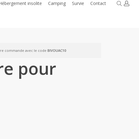
searc
acc
Hébergement insolite
Camping
Survie
Contact
ère commande avec le code
BIVOUAC10
re pour