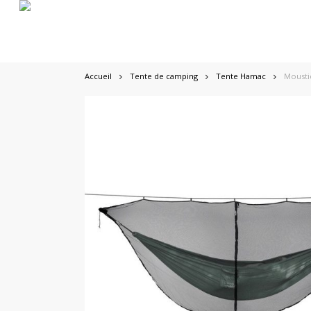
Skip
to
main
content
Accueil
Tente de camping
Tente Hamac
Mousti