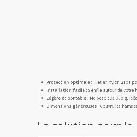
Protection optimale
: Filet en nylon 210T po
Installation facile
: S’enfile autour de votr
Légère et portable
: Ne pèse que 300 g, idéa
Dimensions généreuses
: Couvre les hamacs
La solution pour l