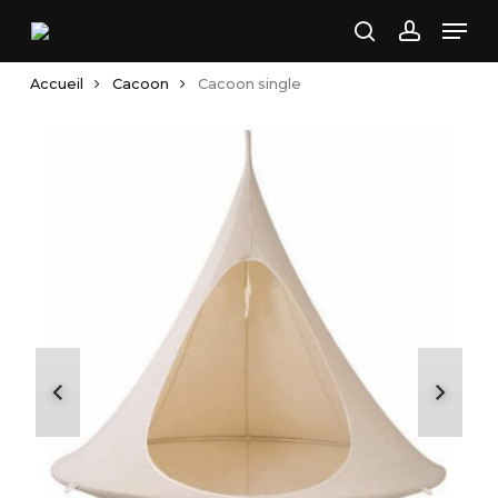
Skip
Men
to
search
account
main
Accueil
Cacoon
Cacoon single
content