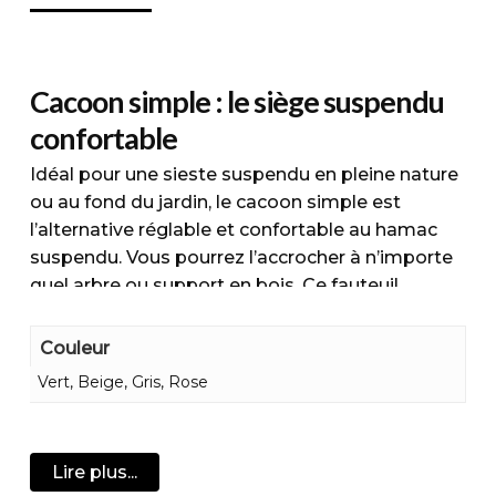
Cacoon simple : le siège suspendu
confortable
Idéal pour une sieste suspendu en pleine nature
ou au fond du jardin, le cacoon simple est
l’alternative réglable et confortable au hamac
suspendu. Vous pourrez l’accrocher à n’importe
quel arbre ou support en bois. Ce fauteuil
suspendu très confortable est disponible dans
plusieurs coloris. Son assise confort que vous
Couleur
pourrez agrémenter de coussins saura vous
Vert, Beige, Gris, Rose
faire oublier une longue journée de travail. Idéal
pour un moment de relaxation en solitaire, pour
un moment de lecture ou pour vous balancer au
Lire plus...
fond du jardin. le cacoon single est lavable en