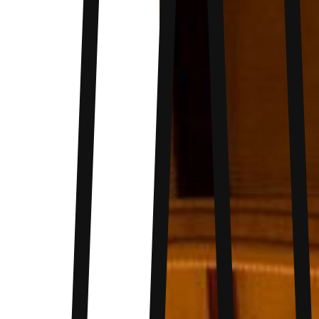
camp classique. Grâce au camping suspendu,
vous êtes à l’abri. Le système distinct de fixation
du hamac à 3 points offre une base solide et
tendue pour le hamac. Que vous dormiez à
l’avant, à l’arrière ou sur le côté du hamac de
camping, vous dormirez de la manière la plus
confortables. Chaque tente de camping est
renforcée par notre système de ceinture anti-
dumping distinct afin de produire un
emplacement de couchage séparé pour chaque
personne et d’éviter de tomber du hamac, un
attribut essentiel pour le camping en plein air en
duo.
Le confort et la commodité d’un hamac de
camping en plein air avec la protection et la
sécurité d’une tente de plein air classique.
Offrez-vous un moment de lacher prise unique