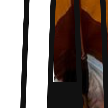
et immersive en pleine nature.
Spécifications :
Taille : 280x280x280cm
Matériau de surface du hamac : Maille de
polyester
Charge maximale : 300 kg
Fournis dans le colis :
Le hamac triangle 2 personnes
3 mousquetons
Close
3 sangles de 2m
Close
Close
Un sac de rangement
Si vous cherchez d’autres modèles à 3 points,
découvrez tous nos modèles de
hamac triangle
,
pour un camping simple et unique en pleine