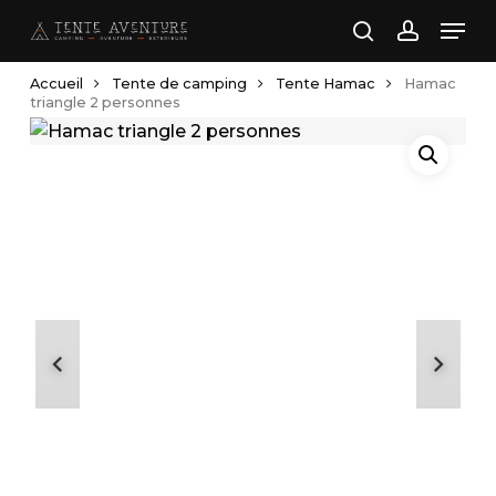
Skip
Men
to
search
account
main
Accueil
Tente de camping
Tente Hamac
Hamac
content
triangle 2 personnes