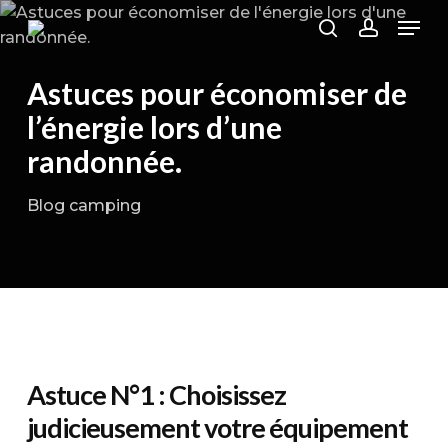
Skip
Men
to
search
account
main
Astuces pour économiser de
content
l’énergie lors d’une
randonnée.
Blog camping
Astuce N°1 : Choisissez
judicieusement votre équipement