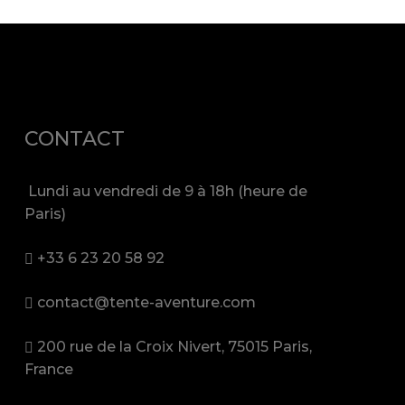
CONTACT
Lundi au vendredi de 9 à 18h (heure de
Paris)
+33 6 23 20 58 92
contact@tente-aventure.com
200 rue de la Croix Nivert, 75015 Paris,
France