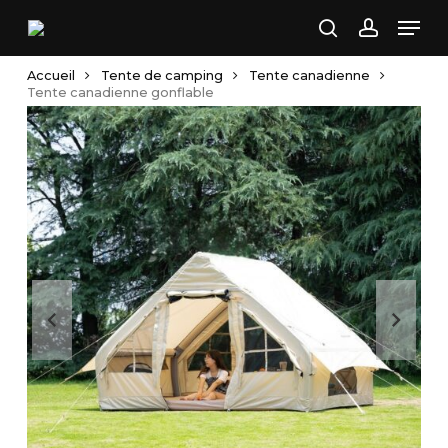
Skip
Men
to
search
account
main
Accueil
Tente de camping
Tente canadienne
content
Tente canadienne gonflable