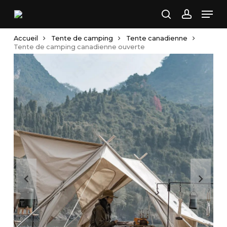
Skip
Men
to
search
account
main
Accueil
Tente de camping
Tente canadienne
content
Tente de camping canadienne ouverte