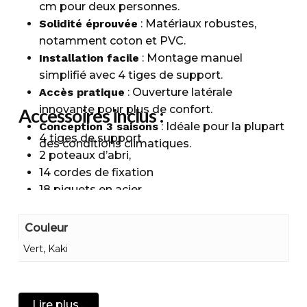
cm pour deux personnes.
Solidité éprouvée
: Matériaux robustes,
notamment coton et PVC.
Installation facile
: Montage manuel
simplifié avec 4 tiges de support.
Accès pratique
: Ouverture latérale
innovante pour plus de confort.
Accessoires inclus :
Conception 3 saisons
: Idéale pour la plupart
4 tiges de support
des conditions climatiques.
2 poteaux d’abri,
14 cordes de fixation
18 piquets en acier
Sac de rangement
Ruban de cerclage
Couleur
Vert, Kaki
Tente de camping canadienne
ouverte : pour profitez autrement
Lire plus...