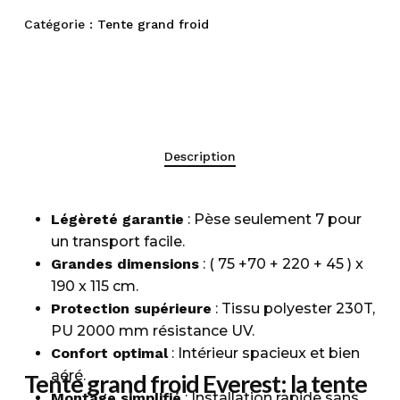
Catégorie :
Tente grand froid
Description
Légèreté garantie
: Pèse seulement 7 pour
un transport facile.
Grandes dimensions
: ( 75 +70 + 220 + 45 ) x
190 x 115 cm.
Protection supérieure
: Tissu polyester 230T,
PU 2000 mm résistance UV.
Confort optimal
: Intérieur spacieux et bien
aéré.
Tente grand froid Everest: la tente
Montage simplifié
: Installation rapide sans