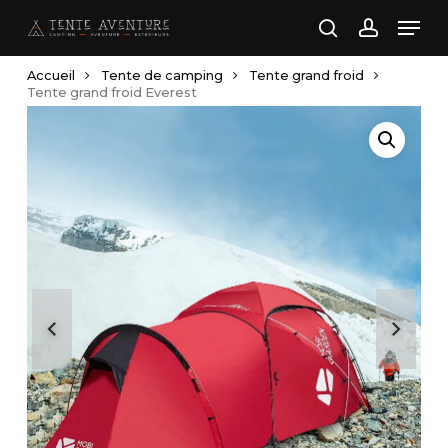
Skip
Men
to
search
account
main
Accueil
Tente de camping
Tente grand froid
content
Tente grand froid Everest