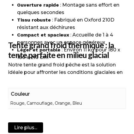
Ouverture rapide
: Montage sans effort en
quelques secondes
Tissu robuste
: Fabriqué en Oxford 210D
résistant aux déchirures
Compact et spacieux
: Accueille de 1 à 4
personnes avec un espace généreux
Tente grand froid thermique
: la
Léger et portable
: Environ 11 kg pour 180 x
tente parfaite en milieu glacial
180 x 210 cm.
Notre tente grand froid pêche est la solution
idéale pour affronter les conditions glaciales en
toute sécurité et confort. Conçue avec une
structure triple couche, elle offre une isolation
Couleur
thermique optimale pour les températures
extrêmes. Son tissu Oxford 210D résistant aux
Rouge, Camouflage, Orange, Bleu
déchirures garantit durabilité et protection,
tandis que les arceaux en fibre de verre assurent
une stabilité fiable. Spacieuse, elle peut accueillir
Lire plus...
de 1 à 4 personnes, selon le modèle, et offre des