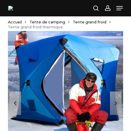
Skip
Men
to
search
account
main
Accueil
Tente de camping
Tente grand froid
content
Tente grand froid thermique