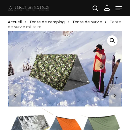
Skip
Men
to
search
account
main
Accueil
Tente de camping
Tente de survie
Tente
content
de survie militaire