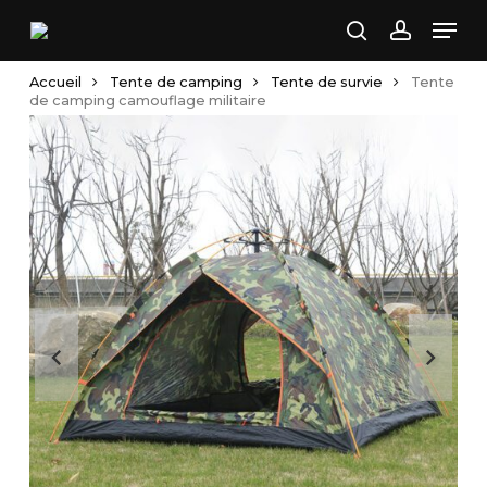
Skip
Men
to
search
account
main
Accueil
Tente de camping
Tente de survie
Tente
content
de camping camouflage militaire