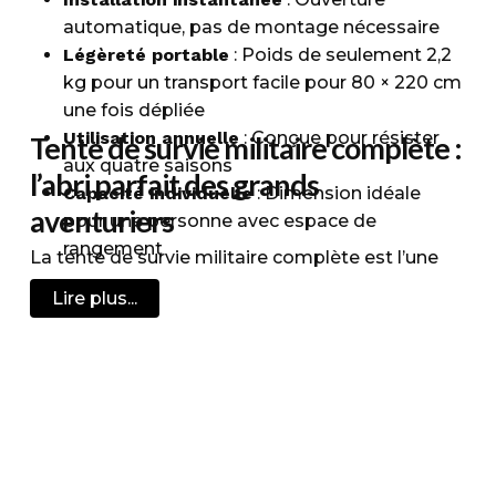
automatique, pas de montage nécessaire
Légèreté portable
: Poids de seulement 2,2
kg pour un transport facile pour 80 × 220 cm
une fois dépliée
Utilisation annuelle
: Conçue pour résister
Tente de survie militaire complète :
aux quatre saisons
l’abri parfait des grands
Capacité individuelle
: Dimension idéale
aventuriers
pour une personne avec espace de
rangement
La tente de survie militaire complète est l’une
des meilleures tentes à posséder pour profiter
Lire plus...
d’une grande praticité et d’un abri parfait en
toutes conditions. D’une capacité d’une
personne, elle offre une superficie généreuse de
80 x 220 cm pour un confort optimal. Sa
conception anti-moustique, avec une toile en
polyester et des poteaux en aluminium, assure
une étanchéité élevée et une stabilité parfaite