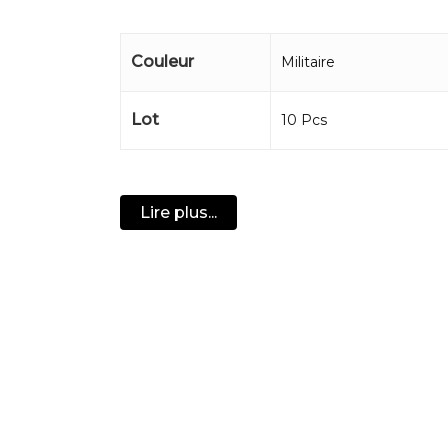
Matériau : alliage d’aluminium
Kit : Sifflet, boussole, miroir, torc
Couleur
Militaire
Dimensions : 63 x 30mm
Couleur : Militaire
Poids : 20g
Lot
10 Pcs
Lire plus...