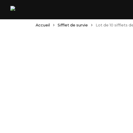
Skip
to
main
content
Accueil
Sifflet de survie
Lot de 10 sifflets d