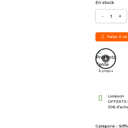
En stock
Parler À Un
À propos
Livraison
OFFERTE 
30€ d’ach
Catégorie :
Siff