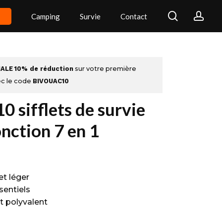
search
acc
Camping
Survie
Contact
IALE
10% de réduction
sur votre première
c le code
BIVOUAC10
10 sifflets de survie
nction 7 en 1
t léger
ssentiels
t polyvalent