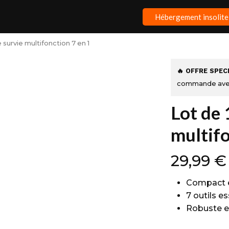
Hébergement insolite
e survie multifonction 7 en 1
🔥 OFFRE SPEC
commande ave
Lot de 
multifo
29,99
€
Compact e
7 outils e
Robuste e