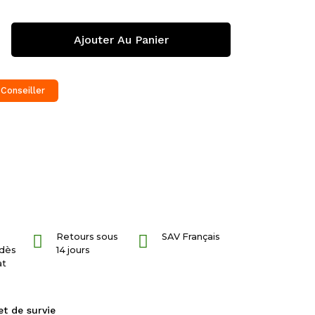
Ajouter Au Panier
 Conseiller
Retours sous
SAV Français
dès
14 jours
at
let de survie