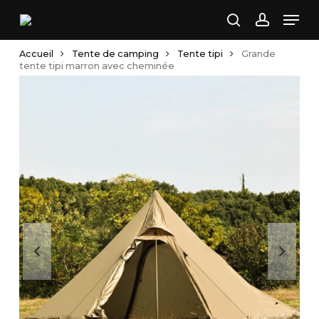
Skip
Men
to
search
account
main
Accueil
Tente de camping
Tente tipi
Grande
content
tente tipi marron avec cheminée