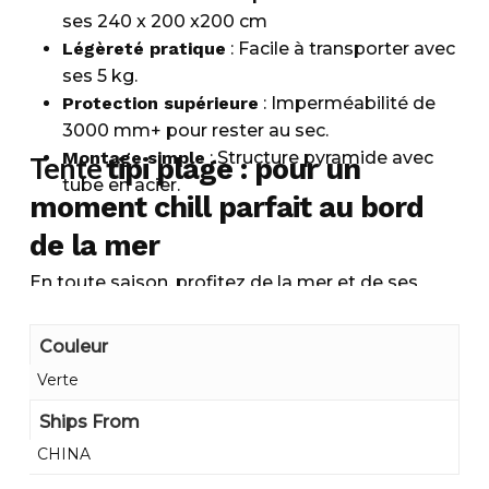
ses 240 x 200 x200 cm
Légèreté pratique
: Facile à transporter avec
ses 5 kg.
Protection supérieure
: Imperméabilité de
3000 mm+ pour rester au sec.
Montage simple
: Structure pyramide avec
Tente
tipi plage : pour un
tube en acier.
moment chill parfait au bord
de la mer
En toute saison, profitez de la mer et de ses
bienfaits en compagnie de cette jolie tente de
plage. Conçue spécialement pour une utilisation
Couleur
près de l’eau, cette tente offre imperméabilité,
Verte
stabilité et des ajouts pratiques pour un
rangement efficace de vos effets personnels.
Ships From
Son sol en polyester est
100 % étanche
et facile
CHINA
à nettoyer. De petites poches sont ajoutées sur