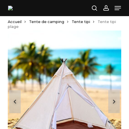
Skip
Men
to
search
account
main
Accueil
Tente de camping
Tente tipi
Tente tipi
content
plage