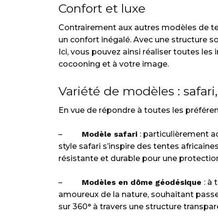
Confort et luxe
page
du
Contrairement aux autres modèles de tent
produit
un confort inégalé. Avec une structure s
Ici, vous pouvez ainsi réaliser toutes les 
cocooning et à votre image.
Variété de modèles : safari
En vue de répondre à toutes les préférenc
–
Modèle safari
: particulièrement 
style safari s’inspire des tentes africain
résistante et durable pour une protectio
–
Modèles en dôme géodésique
: à
amoureux de la nature, souhaitant passer
sur 360° à travers une structure transpa