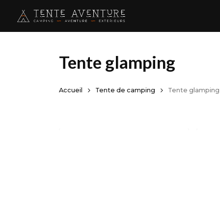
Skip
to
main
content
Tente glamping
Accueil
Tente de camping
Tente glamping