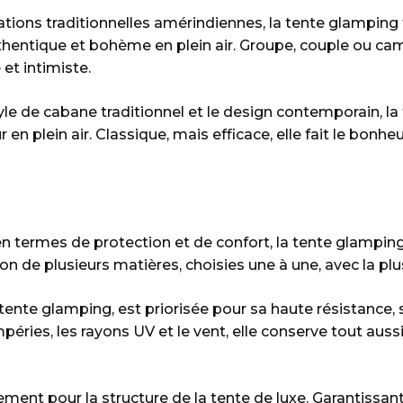
tations traditionnelles amérindiennes, la tente glamping ti
entique et bohème en plein air. Groupe, couple ou camp
et intimiste.
yle de cabane traditionnel et le design contemporain, l
en plein air. Classique, mais efficace, elle fait le bonh
en termes de protection et de confort, la tente glampin
sion de plusieurs matières, choisies une à une, avec la pl
e tente glamping, est priorisée pour sa haute résistance, 
éries, les rayons UV et le vent, elle conserve tout auss
alement pour la structure de la tente de luxe. Garantissa