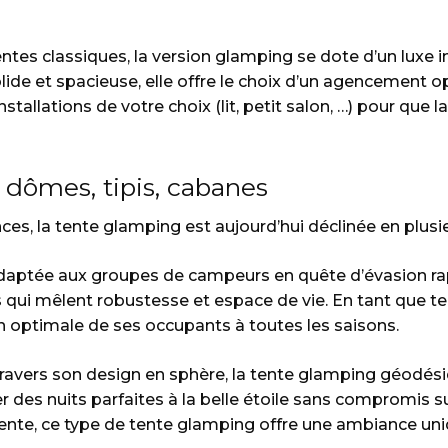
es classiques, la version glamping se dote d’un luxe iné
olide et spacieuse, elle offre le choix d’un agencement 
installations de votre choix (lit, petit salon, …) pour que
, dômes, tipis, cabanes
es, la tente glamping est aujourd’hui déclinée en plusie
adaptée aux groupes de campeurs en quête d’évasion rap
es qui mêlent robustesse et espace de vie. En tant que tel
n optimale de ses occupants à toutes les saisons.
 travers son design en sphère, la tente glamping géodésiq
 des nuits parfaites à la belle étoile sans compromis su
rente, ce type de tente glamping offre une ambiance un