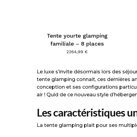
Tente yourte glamping
familiale – 8 places
Ce
2264,99
€
produit
a
Le luxe s’invite désormais lors des séjou
plusieurs
tente glamping connait, ces dernières a
variations.
conception et ses configurations particul
Les
air ! Quid de ce nouveau style d’héberge
options
peuvent
Les caractéristiques u
être
choisies
La tente glamping plait pour ses multiple
sur
la