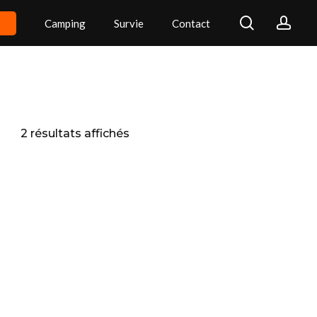
search
acc
Camping
Survie
Contact
Trié
2 résultats affichés
par
popularité