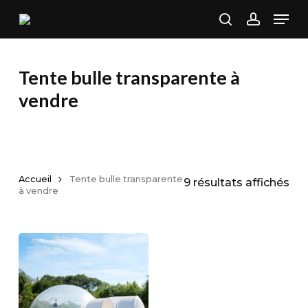
Skip
Men
to
search
account
main
content
Tente bulle transparente à
vendre
Accueil
Tente bulle transparente
Tri
9 résultats affichés
à vendre
par
pop