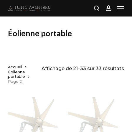
Skip
Men
to
search
account
main
content
Éolienne portable
Accueil
Tri
Affichage de 21–33 sur 33 résultats
Éolienne
portable
par
Page 2
pop