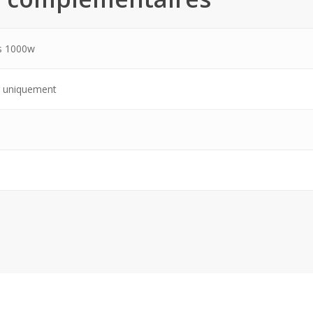
mm
es 1000w
e uniquement
 de Nylon
e : 2m/s
dyme Fer Bore
romagnétique
ge automatique