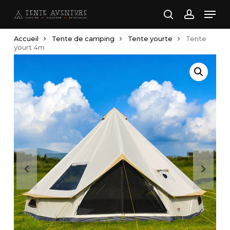
Skip
Men
to
search
account
main
Accueil
Tente de camping
Tente yourte
Tente
content
yourt 4m