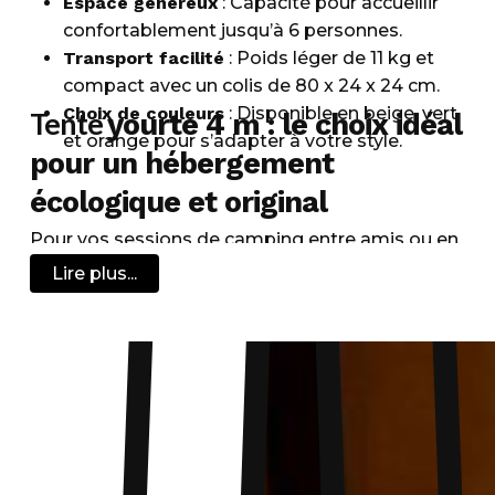
Espace généreux
: Capacité pour accueillir
confortablement jusqu’à 6 personnes.
Transport facilité
: Poids léger de 11 kg et
compact avec un colis de 80 x 24 x 24 cm.
Choix de couleurs
: Disponible en beige, vert
Tente
yourte 4 m : le choix idéal
et orange pour s’adapter à votre style.
pour un hébergement
écologique et original
Pour vos sessions de camping entre amis ou en
famille, optez pour l’une de nos tentes yourte de
Lire plus...
4 m. Disponible en vert, orange et beige, ce
modèle peut accueillir jusqu’à 6 personnes sans
compromis sur le confort. Soigneusement
conçue, aussi bien son sol que sa bâche de
protection offrent une résistance à toute
épreuve, tandis que son poids léger facilite
grandement le transport. Le design en yourte
présente plusieurs avantages : en plus de sa