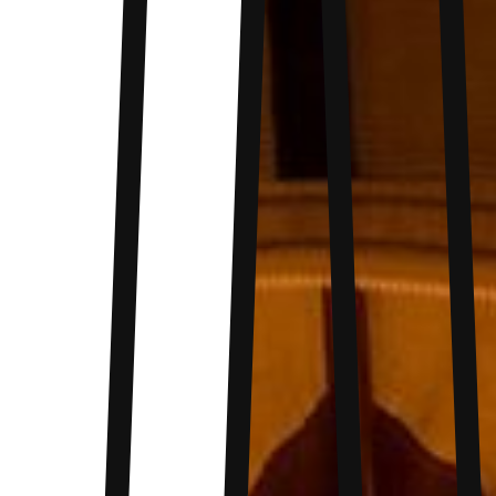
structure stable, il allie tradition et modernité
avec une isolation efficace, garantissant chaleur
en hiver et fraîcheur en été. Mention spéciale
pour la petite évacuation circulaire ajoutée sur le
top de la tente pour une réelle flexibilité
d’utilisation. On valide !