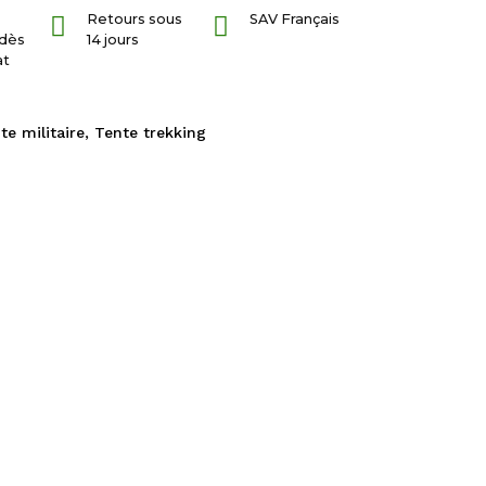
Retours sous
SAV Français
dès
14 jours
at
te militaire
,
Tente trekking