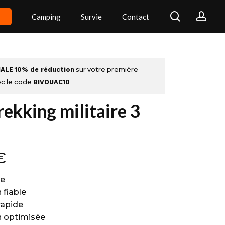
search
acc
Camping
Survie
Contact
IALE
10% de réduction
sur votre première
c le code
BIVOUAC10
rekking militaire 3
€
re
 fiable
apide
n optimisée