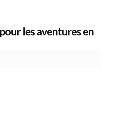
e pour les aventures en
reté et robustesse. Ultra-légère, avec un
es randonnées prolongées. Son double-toit
la structure aérée optimise la
onçue en polyester de haute qualité, avec
 plusieurs couleurs, elle s’intègre