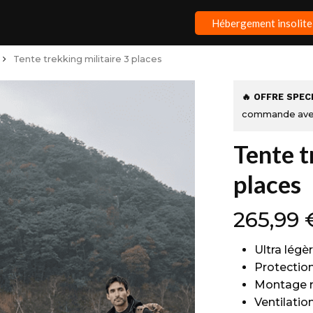
Hébergement insolite
Tente trekking militaire 3 places
🔥 OFFRE SPEC
commande ave
Tente t
places
265,99
Ultra légè
Protection
Montage r
Ventilatio