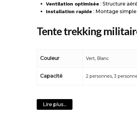
Ventilation optimisée
: Structure aér
Installation rapide
: Montage simple 
Tente trekking militair
groupe
Cette tente trekking militaire 3 places es
Couleur
Vert, Blanc
poids variant de 2,1 kg à 4,0 kg selon le
imperméable (2000 à 3000 mm) assure une
Capacité
2 personnes, 3 personn
ventilation, réduisant la condensation e
des arceaux en aluminium, elle garantit u
parfaitement dans tout type de paysage
Lire plus...