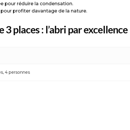
ée pour réduire la condensation.
pour profiter davantage de la nature.
e 3 places : l’abri par excellenc
t l’abri idéal pour les aventuriers en groupe, alliant légè
 modèle, elle est facile à transporter et parfaite pour d
 protection fiable contre les intempéries, tandis que 
es, 4 personnes
t offrant un confort intérieur, même par temps chaud. C
ne grande durabilité et un montage rapide. Disponible en
. On adore !