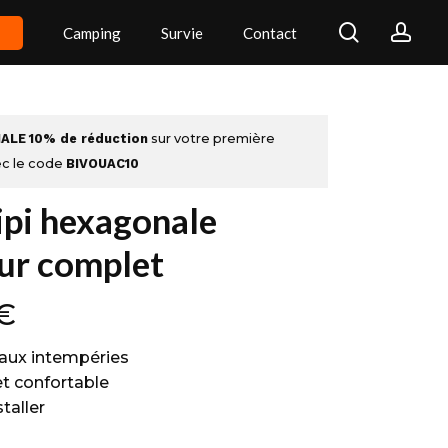
search
acc
Camping
Survie
Contact
IALE
10% de réduction
sur votre première
c le code
BIVOUAC10
ipi hexagonale
eur complet
€
 aux intempéries
et confortable
staller