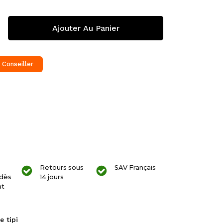
Ajouter Au Panier
 Conseiller
Retours sous
SAV Français
dès
14 jours
at
e tipi