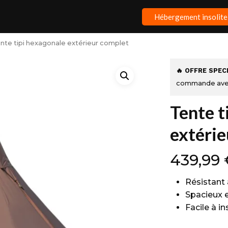
Hébergement insolite
nte tipi hexagonale extérieur complet
🔥 OFFRE SPEC
commande ave
Tente t
extéri
439,99
Résistant
Spacieux 
Facile à in