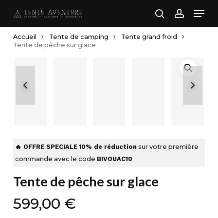
Skip
Men
to
search
account
main
Accueil
Tente de camping
Tente grand froid
content
Tente de pêche sur glace
🔥 OFFRE SPECIALE
10% de réduction
sur votre première
commande avec le code
BIVOUAC10
Tente de pêche sur glace
599,00
€