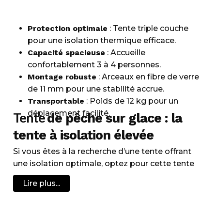
Protection optimale
: Tente triple couche
pour une isolation thermique efficace.
Capacité spacieuse
: Accueille
confortablement 3 à 4 personnes.
Montage robuste
: Arceaux en fibre de verre
de 11 mm pour une stabilité accrue.
Transportable
: Poids de 12 kg pour un
déplacement facilité.
Tente
de pêche sur glace : la
tente à isolation élevée
Si vous êtes à la recherche d’une tente offrant
une isolation optimale, optez pour cette tente
de pêche sur glace. Conçue avec soin pour
Lire plus...
s’adapter aux conditions climatiques extrêmes,
elle vous garantit confort et grand espace de vie
tout au long de la période glaciale. Sa fabrication