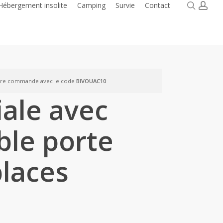
searc
acc
Hébergement insolite
Camping
Survie
Contact
ère commande avec le code
BIVOUAC10
iale avec
ble porte
places