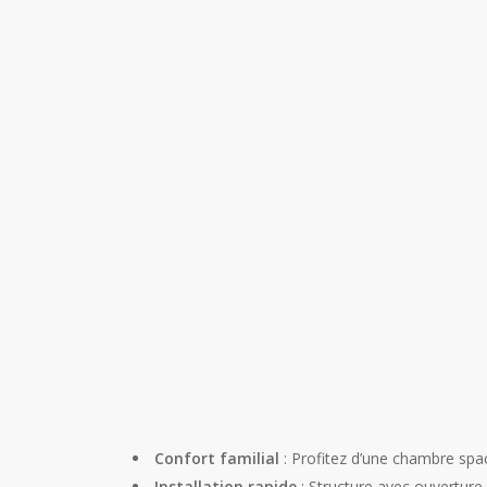
Confort familial
: Profitez d’une chambre spac
Installation rapide
: Structure avec ouverture