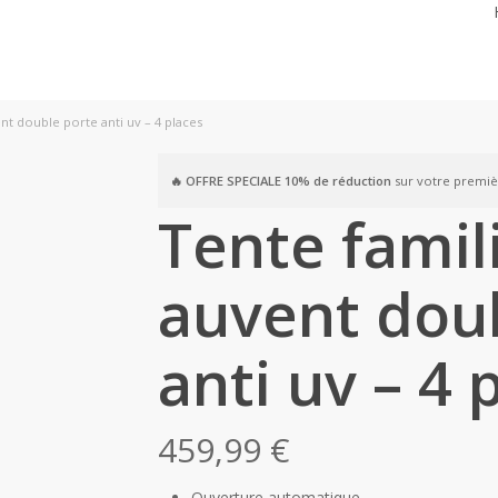
nt double porte anti uv – 4 places
🔥 OFFRE SPECIALE
10% de réduction
sur votre premi
Tente famil
auvent dou
anti uv – 4 
459,99
€
Ouverture automatique