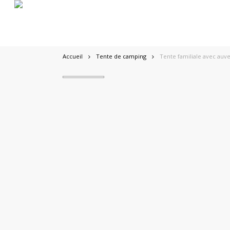
Skip
to
main
content
Accueil
Tente de camping
Tente familiale avec auve