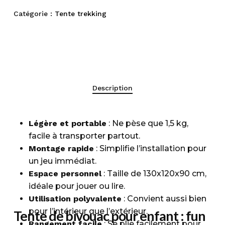
Catégorie :
Tente trekking
Description
Légère et portable
: Ne pèse que 1,5 kg,
facile à transporter partout.
Montage rapide
: Simplifie l’installation pour
un jeu immédiat.
Espace personnel
: Taille de 130x120x90 cm,
idéale pour jouer ou lire.
Utilisation polyvalente
: Convient aussi bien
pour l’intérieur que l’extérieur.
Tente de bivouac pour enfant : fun
Rangement facile
: Se plie facilement pour