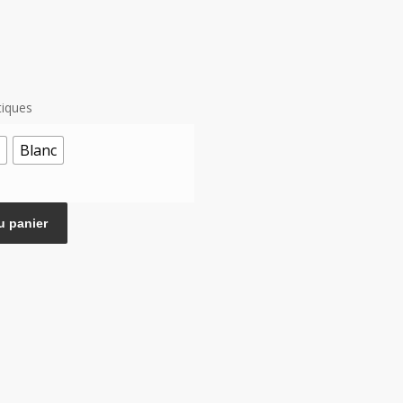
e
tiques
Blanc
u panier