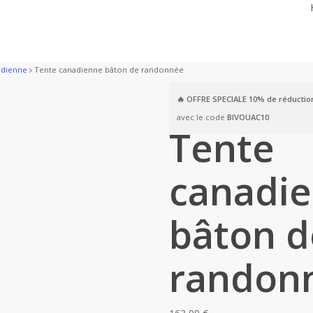
adienne
Tente canadienne bâton de randonnée
🔥 OFFRE SPECIALE
10% de réductio
avec le code
BIVOUAC10
Tente
canadi
bâton d
randon