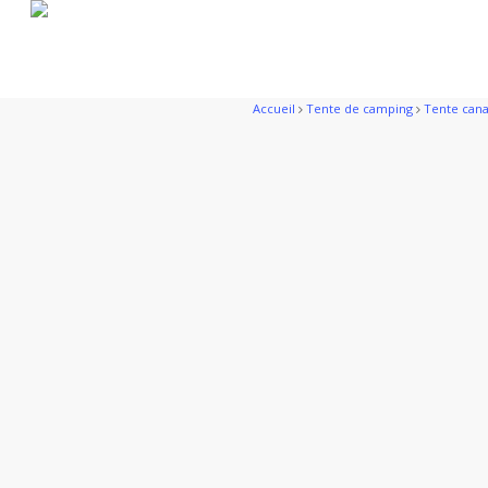
Skip
to
main
content
Accueil
Tente de camping
Tente can