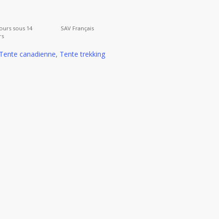
ours sous 14
SAV Français
rs
Tente canadienne
,
Tente trekking