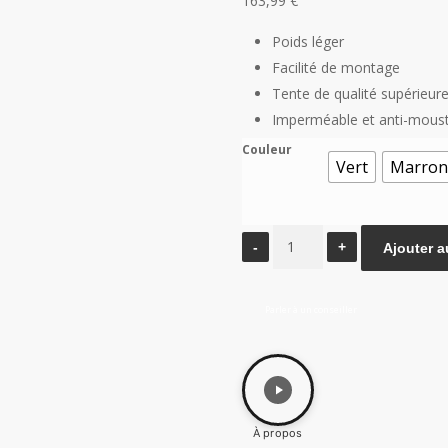
163,99
€
Poids léger
Facilité de montage
Tente de qualité supérieur
Imperméable et anti-mous
Couleur
Vert
Marron
quantité
Ajouter a
de
Tente
Parler à un conseiller
canadienne
bâton
de
randonnée
À propos