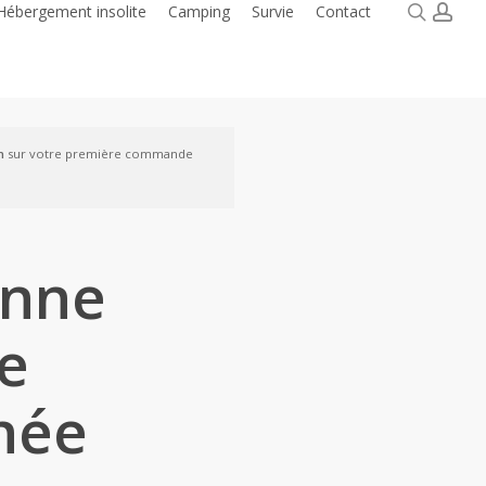
searc
acc
Hébergement insolite
Camping
Survie
Contact
n
sur votre première commande
enne
e
née