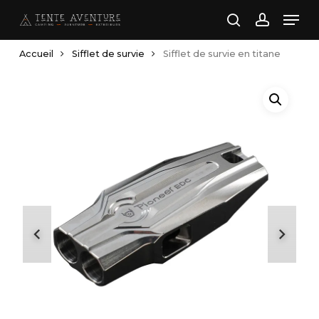
Skip
Men
to
search
account
main
Accueil
Sifflet de survie
Sifflet de survie en titane
content