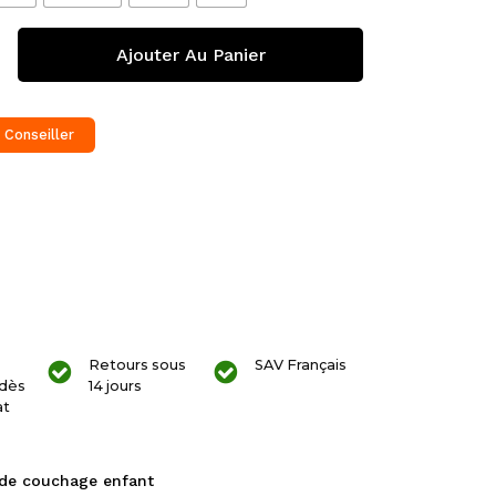
Ajouter Au Panier
 Conseiller
Retours sous
SAV Français
dès
14 jours
at
de couchage enfant