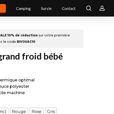
search
acc
Camping
Survie
Contact
IALE
10% de réduction
sur votre première
c le code
BIVOUAC10
grand froid bébé
hermique optimal
ouce polyester
cile machine
anc)
Rouge
Rose
Gris