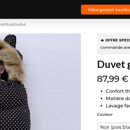
Hébergement insolite
nd froid bébé
🔥 OFFRE SPEC
commande ave
Duvet 
87,99
€
Confort t
Matière d
Lavage fa
Couleur
Noir (pois bl