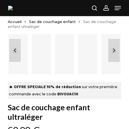
Skip
Men
to
search
account
main
Accueil
Sac de couchage enfant
Sac de couchage
content
enfant ultraléger
🔥 OFFRE SPECIALE
10% de réduction
sur votre première
commande avec le code
BIVOUAC10
Sac de couchage enfant
ultraléger