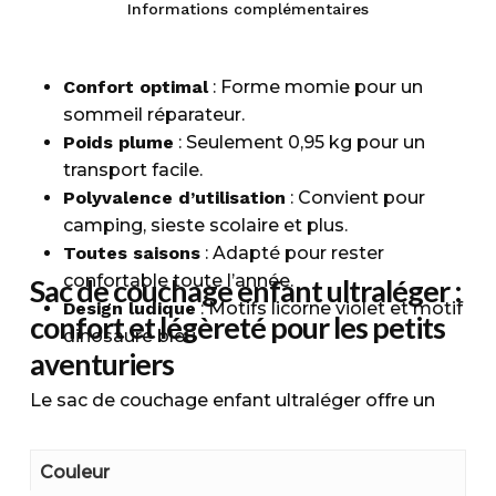
Informations complémentaires
Confort optimal
: Forme momie pour un
sommeil réparateur.
Poids plume
: Seulement 0,95 kg pour un
transport facile.
Polyvalence d’utilisation
: Convient pour
camping, sieste scolaire et plus.
Toutes saisons
: Adapté pour rester
confortable toute l’année.
Sac de couchage enfant ultraléger :
Design ludique
: Motifs licorne violet et motif
confort et légèreté pour les petits
dinosaure bleu
aventuriers
Le sac de couchage enfant ultraléger offre un
confort optimal grâce à sa forme momie,
garantissant à votre petit aventurier un sommeil
Couleur
réparateur où qu’il soit. Avec un poids de