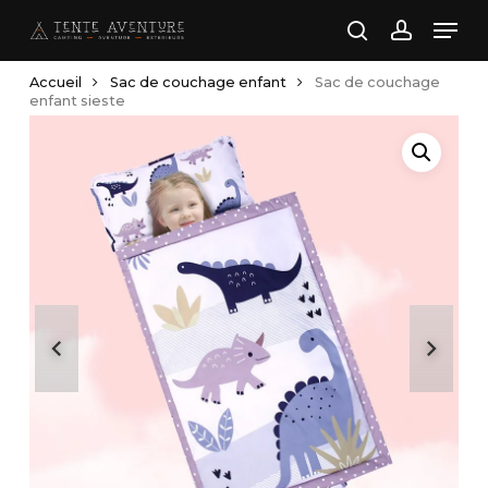
Skip
Men
to
search
account
main
Accueil
Sac de couchage enfant
Sac de couchage
content
enfant sieste