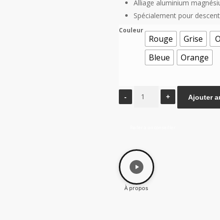
Alliage aluminium magnés
Spécialement pour descen
Couleur
Rouge
Grise
O
Bleue
Orange
quantité
Ajouter a
de
Mousqueton
Parler à un conseiller
d'escalade
pour
descente
À propos