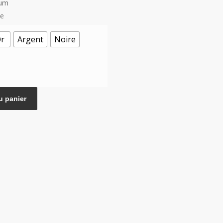
ium
te
r
Argent
Noire
u panier