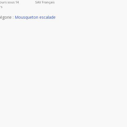
ours sous 14
SAV Français
rs
égorie :
Mousqueton escalade