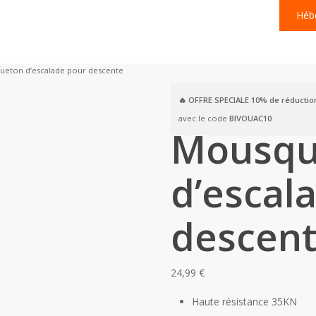
Hébe
eton d’escalade pour descente
🔥 OFFRE SPECIALE
10% de réductio
avec le code
BIVOUAC10
Mousqu
d’escal
descen
24,99
€
Haute résistance 35KN