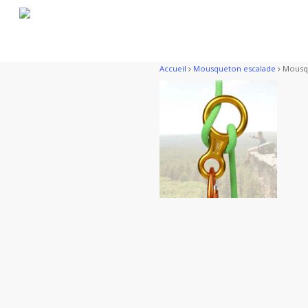
Skip
to
main
content
Accueil
Mousqueton escalade
Mousqu