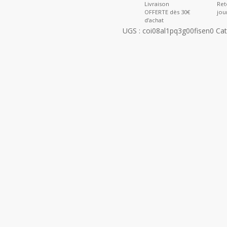
Livraison
Ret
OFFERTE dès 30€
jou
d’achat
UGS :
coi08al1pq3g00fisen0
Cat