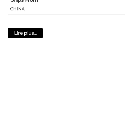
Ships From
Trombone : 2
CHINA
Boussole amovible : 1
Boucle de type D : 1
Boucle d’escalade : 1
Lire plus...