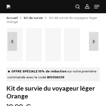
Skip
Men
to
search
account
main
Accueil
kit de survie
Kit de survie du voyageur léger
content
Orange
🔥 OFFRE SPECIALE
10% de réduction
sur votre première
commande avec le code
BIVOUAC10
Kit de survie du voyageur léger
Orange