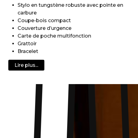
Stylo en tungstène robuste avec pointe en
carbure
Coupe-bois compact
Couverture d’urgence
Carte de poche multifonction
Grattoir
Bracelet
Tournevis
Lire plus...
Sifflet
Fourchette cuillère
Mallette de transport compacte, étanche et
durable
Clip pour bouteille d’eau
Mousqueton