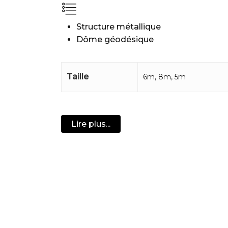
Structure métallique
Dôme géodésique
Matériau : Tissu Oxford
Nombre de personnes debout : entre
Taille
6m, 8m, 5m
Nombre de couchages possibles : 8
Diamètre : 6m
Hauteur : 3,52m
Diamètre des tubes : 21mm
Lire plus...
Étanchéité : >3000 mm
Tente 4 saisons
Idéal pour les chambres d’hôtes, gî
Découvrez notre dôme
Le
dome géodésique – 6 mètres
est l’o