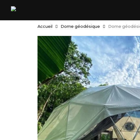
Skip
to
main
content
Accueil
Dome géodésique
Dome géodésiq