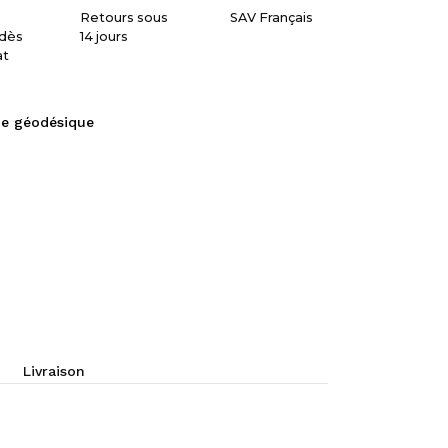
Retours sous
SAV Français
dès
14 jours
at
e géodésique
Livraison