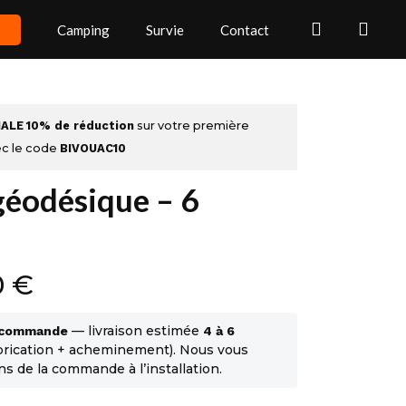
search
acc
Camping
Survie
Contact
IALE
10% de réduction
sur votre première
c le code
BIVOUAC10
éodésique – 6
0
€
— livraison estimée
r commande
4 à 6
brication + acheminement). Nous vous
 de la commande à l’installation.