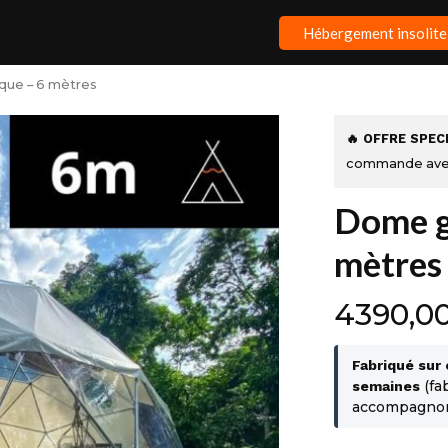
Hébergement insolite
ue – 6 mètres
🔥 OFFRE SPEC
commande ave
Dome g
mètres
4390,0
Fabriqué su
(fa
semaines
accompagnons