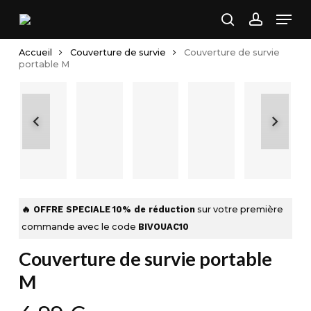
Skip
Men
to
search
account
main
Accueil
Couverture de survie
Couverture de survie
content
portable M
🔥 OFFRE SPECIALE
10% de réduction
sur votre première
commande avec le code
BIVOUAC10
Couverture de survie portable
M