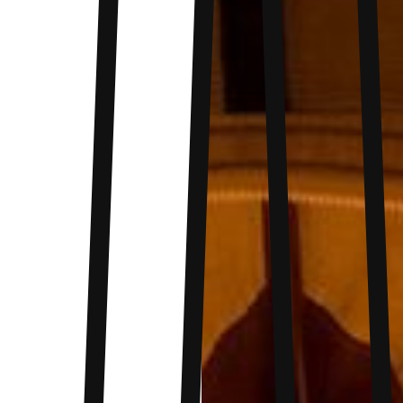
permettant de rester informé où que vous
soyez. Fabriqué en plastique ABS durable, la
résistance aux conditions extérieures est
garantie au rendez-vous. De plus, avec sa
résistance à l’eau (IPX3), il supporte les
intempéries pour une utilisation à 0 risques en
aventurres. Ce chargeur est livré avec un câble
USB et un manuel d’utilisation pour vous
garantir une expérience sans souci.