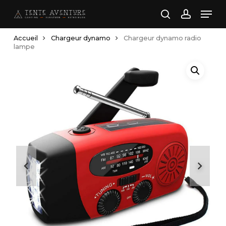
Skip
Men
to
search
account
main
Accueil
Chargeur dynamo
Chargeur dynamo radio
content
lampe