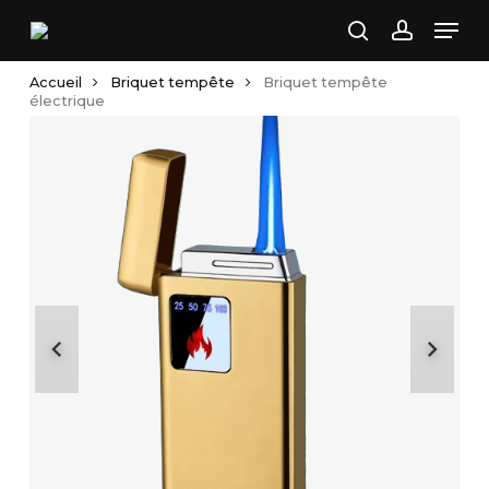
Skip
Men
to
search
account
main
Accueil
Briquet tempête
Briquet tempête
content
électrique