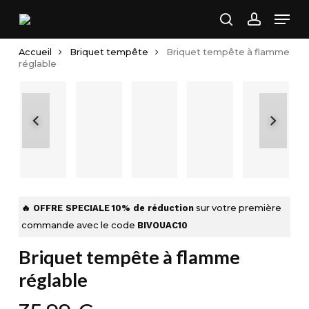
Skip
Men
to
search
account
main
Accueil
Briquet tempête
Briquet tempête à flamme
content
réglable
🔥 OFFRE SPECIALE
10% de réduction
sur votre première
commande avec le code
BIVOUAC10
Briquet tempête à flamme
réglable