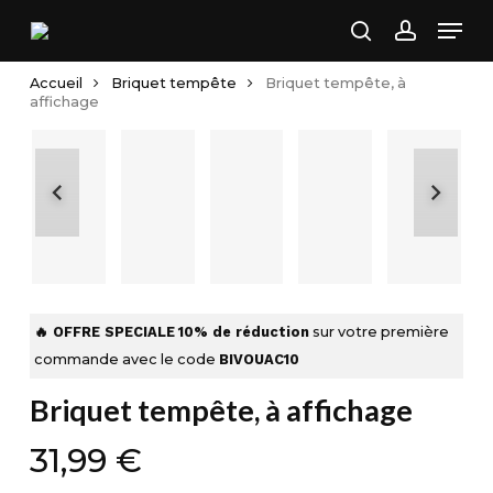
Skip
Men
to
search
account
main
Accueil
Briquet tempête
Briquet tempête, à
content
affichage
🔥 OFFRE SPECIALE
10% de réduction
sur votre première
commande avec le code
BIVOUAC10
Briquet tempête, à affichage
31,99
€